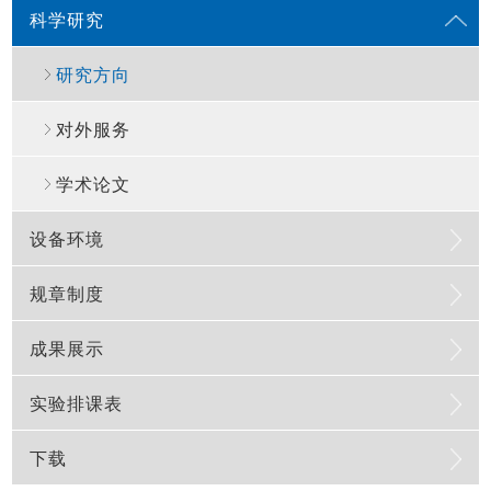
科学研究
发展规划
实验指导
材料力学
管理办法
教材建设
流体力学
研究方向
教学环境
理论力学
对外服务
光测力学
学术论文
设备环境
规章制度
设备清单
成果展示
大型设备
规章制度
实验排课表
“世纪”万能试验机
运行
创新基地
下载
环境安全
学生获奖